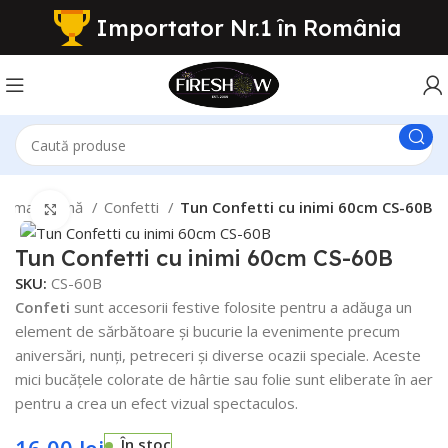
Importator Nr.1 în România
Prima pagină
Confetti
Tun Confetti cu inimi 60cm CS-60B
Faceți click pentru a mări
Tun Confetti cu inimi 60cm CS-60B
SKU:
CS-60B
Confeti
sunt accesorii festive folosite pentru a adăuga un
element de sărbătoare și bucurie la evenimente precum
aniversări, nunți, petreceri și diverse ocazii speciale. Aceste
mici bucățele colorate de hârtie sau folie sunt eliberate în aer
pentru a crea un efect vizual spectaculos.
16,00
lei
În stoc