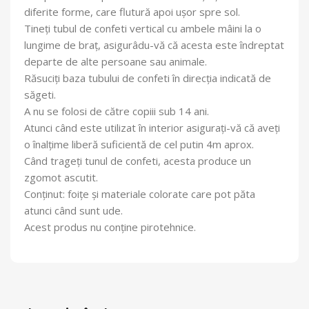
diferite forme, care flutură apoi ușor spre sol.
Tineți tubul de confeti vertical cu ambele mâini la o
lungime de braț, asigurâdu-vă că acesta este îndreptat
departe de alte persoane sau animale.
Răsuciți baza tubului de confeti în direcția indicată de
săgeti.
A nu se folosi de către copiii sub 14 ani.
Atunci când este utilizat în interior asigurați-vă că aveți
o înalțime liberă suficientă de cel putin 4m aprox.
Când trageți tunul de confeti, acesta produce un
zgomot ascutit.
Conținut: foițe și materiale colorate care pot păta
atunci când sunt ude.
Acest produs nu conține pirotehnice.