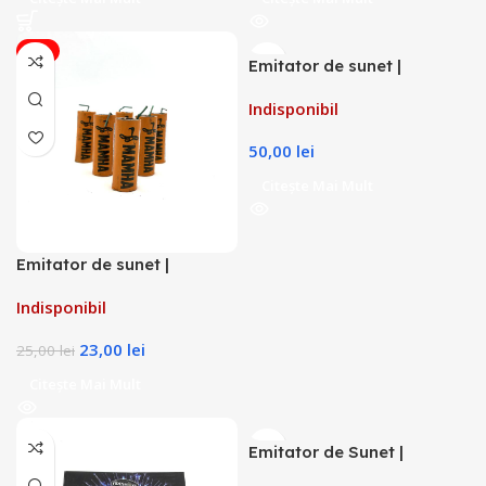
-8%
Emitator de sunet |
Petarde ACHTUNG 6,5g
Indisponibil
50,00
lei
Citește Mai Mult
Emitator de sunet |
Petarde MAMHA 4,5g
Indisponibil
23,00
lei
25,00
lei
Citește Mai Mult
Emitator de Sunet |
Petarde Boom Fireshow