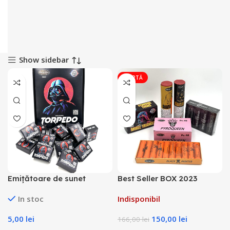
Show sidebar
OFERTĂ
Emițătoare de sunet
Best Seller BOX 2023
TORPEDO
In stoc
Indisponibil
5,00
lei
150,00
lei
166,00
lei