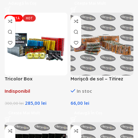
Adaugă În Coș
Citește Mai Mult
OFERTĂ
HOT
Tricolor Box
Morișcă de sol – Titirez
Vampire Spinner FS416 –
Indisponibil
In stoc
72buc
285,00
lei
66,00
lei
300,00
lei
Citește Mai Mult
Adaugă În Coș