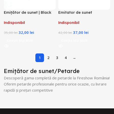
Emițător de sunet | Black
Emitator de sunet
Panter 2g
PYROQUEEN 0,5g
Indisponibil
Indisponibil
32,00
lei
37,00
lei
35,00
lei
42,00
lei
Citește Mai Mult
Citește Mai Mult
1
2
3
4
→
Emițător de sunet/Petarde
Descoperă gama completă de petarde la Fireshow România!
Oferim petarde profesionale pentru orice ocazie, cu livrare
rapidă și prețuri competitive