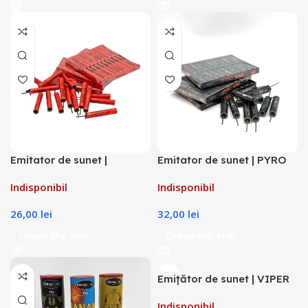
Emitator de sunet |
Emitator de sunet | PYRO
Petarde MAMBA 1g
KING (WOLF 2) 2g
Indisponibil
Indisponibil
26,00
lei
32,00
lei
Citește Mai Mult
Citește Mai Mult
Emițător de sunet | VIPER
STRIKE 2g
Indisponibil