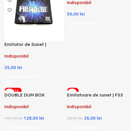
Indisponibil
50,00
lei
Citește Mai Mult
Emitator de Sunet |
Petarde Fire Blue
Indisponibil
35,00
lei
Citește Mai Mult
OFERTĂ
-7%
DOUBLE DUM BOX
Emitatoare de sunet | FS3
flama rosie in fitil
Indisponibil
Indisponibil
128,00
lei
26,00
lei
143,00
lei
28,00
lei
Citește Mai Mult
Citește Mai Mult