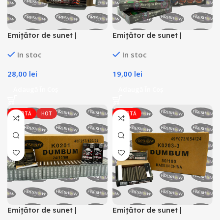
Emițător de sunet |
Emițător de sunet |
Petarde Magic Vampire –
Petarde Scream Eye
In stoc
In stoc
FS8
28,00
lei
19,00
lei
Adaugă În Coș
Adaugă În Coș
OFERTĂ
HOT
OFERTĂ
Emițător de sunet |
Emițător de sunet |