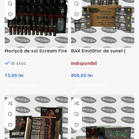
Morișcă de sol Scream Fire
BAX Emițător de sunet |
LG1115
Petarde Dum Bum – 1 foc
In stoc
Indisponibil
K0203D
15,00
lei
800,00
lei
Adaugă În Coș
Citește Mai Mult