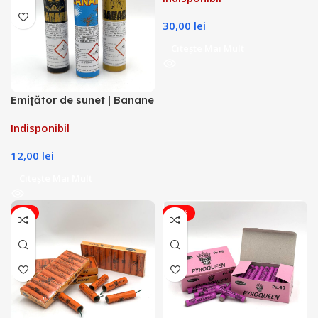
30,00
lei
Citește Mai Mult
Emițător de sunet | Banane
bucata FS2
Indisponibil
12,00
lei
Citește Mai Mult
-9%
-12%