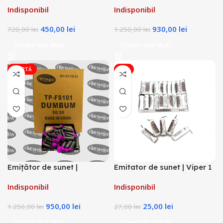
Petarde Dum bum K0201
Petarde DUM BUM – 3
Indisponibil
Indisponibil
BAX
FOCURI K0203-3 BAX
450,00
lei
930,00
lei
720,00
lei
1.250,00
lei
Citește Mai Mult
Citește Mai Mult
OFERTĂ
-7%
Emițător de sunet |
Emitator de sunet | Viper 1
Petarde DUM BUM TP-
2,5g
Indisponibil
Indisponibil
FS101 0,8G, BAX
950,00
lei
25,00
lei
1.250,00
lei
27,00
lei
Citește Mai Mult
Citește Mai Mult