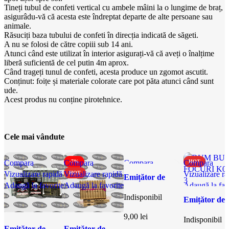
Tineți tubul de confeti vertical cu ambele mâini la o lungime de braț,
asigurâdu-vă că acesta este îndreptat departe de alte persoane sau
animale.
Răsuciți baza tubului de confeti în direcția indicată de săgeti.
A nu se folosi de către copiii sub 14 ani.
Atunci când este utilizat în interior asigurați-vă că aveți o înalțime
liberă suficientă de cel putin 4m aprox.
Când trageți tunul de confeti, acesta produce un zgomot ascutit.
Conținut: foițe și materiale colorate care pot păta atunci când sunt
ude.
Acest produs nu conține pirotehnice.
Cele mai vândute
Compara
Compara
-7%
Compara
Compara
HOT
Vizualizare rapidă
Vizualizare rapidă
HOT
Vizualizare rapidă
Vizualizare ra
Emițător de
Adaugă la favorite
Adaugă la favorite
Adaugă la favorite
Adaugă la fav
sunet | Petarde
Indisponibil
Flash Vampire
Emițător de
FS5
sunet | Petar
9,00
lei
Indisponibil
DUM BUM –
Emițător de
Emițător de