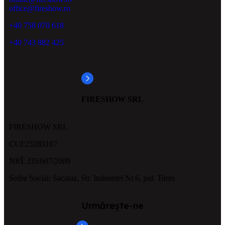
office@fireshow.ro
+40 758 070 618
+40 743 882 425
FIRESHOW SRL
FIRESHOW SRL
CUI:25283107
NRÎ: J35/607/2009
Sediu Social: Sacalaz, Str. Industriei Nr.6, jud. Timis
Urmărește-ne