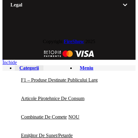
Legal
Copyright
FireShow
2025
Închide
Categorii
Meniu
F1 – Produse Destinate Publicului Larg
Articole Pirotehnice De Consum
Combinatie De Comete
NOU
Emițător De Sunet/Petarde