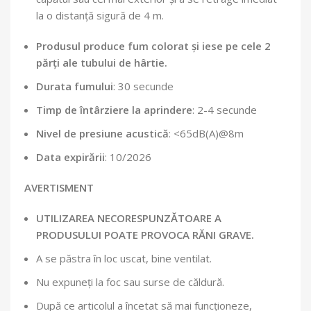
la o distanță sigură de 4 m.
Produsul produce fum colorat și iese pe cele 2
părți ale tubului de hârtie.
Durata fumului
: 30 secunde
Timp de întârziere la aprindere
: 2-4 secunde
Nivel de presiune acustică
: <65dB(A)@8m
Data expirării
: 10/2026
AVERTISMENT
UTILIZAREA NECORESPUNZĂTOARE A
PRODUSULUI POATE PROVOCA RĂNI GRAVE.
A se păstra în loc uscat, bine ventilat.
Nu expuneți la foc sau surse de căldură.
După ce articolul a încetat să mai funcționeze,