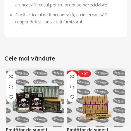
aruncați-l în coșul pentru produse nereciclabile.
Dacă articolul nu funcționează, nu încercați să îl
reaprindeți și contactați furnizorul.
Cele mai vândute
-7%
HOT
Emițător de sunet |
E
Emițător de sunet |