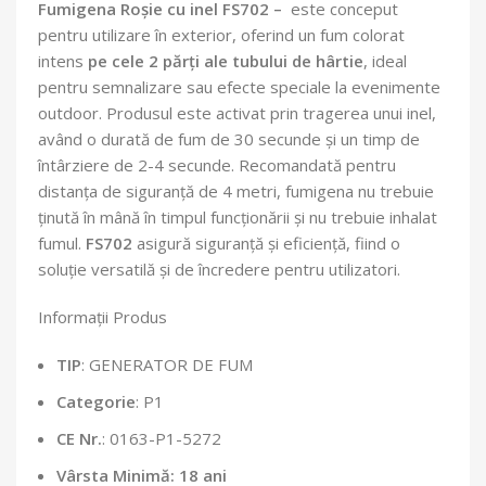
Fumigena Roșie cu inel FS702 –
este conceput
pentru utilizare în exterior, oferind un fum colorat
intens
pe cele 2 părți ale tubului de hârtie
, ideal
pentru semnalizare sau efecte speciale la evenimente
outdoor. Produsul este activat prin tragerea unui inel,
având o durată de fum de 30 secunde și un timp de
întârziere de 2-4 secunde. Recomandată pentru
distanța de siguranță de 4 metri, fumigena nu trebuie
ținută în mână în timpul funcționării și nu trebuie inhalat
fumul.
FS702
asigură siguranță și eficiență, fiind o
soluție versatilă și de încredere pentru utilizatori.
Informații Produs
TIP
: GENERATOR DE FUM
Categorie
: P1
CE Nr.
: 0163-P1-5272
Vârsta Minimă: 18 ani