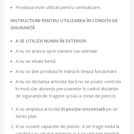
Produsul este utilizat pentru semnalizare.
INSTRUCȚIUNI PENTRU UTILIZAREA ÎN CONDIȚII DE
SIGURANȚĂ
A SE UTILIZA NUMAI ÎN EXTERIOR.
A nu se arunca spre oameni sau animale.
A nu se inhala fumul.
A nu se ține produsul în mână în timpul funcționării.
A nu se declanșa articolul dacă nu se poate controla
în mod clar absența persoanelor în cadrul distanței
de siguranță de tragere și/sau a zonei de pericol.
A se amplasa articolul
în poziție orizontală
pe un
teren plan.
A se scoate capacele de plastic. A se trage inelul la
capătul sau cel mai exterior și a se retrage imediat